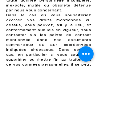
toute donnée personnelle incomplète,
inexacte, inutile ou obsolète détenue
par nous vous concernant.
Dans le cas où vous souhaiteriez
exercer vos droits mentionnés ci-
dessus, vous pouvez, s’il y a lieu, et
conformément aux lois en vigueur, nous
contacter via les points de contact
mentionnés dans nos documents
commerciaux ou aux coordonnées
indiquées ci-dessous. Dans certains
cas, en particulier si vous souhaitez
supprimer ou mettre fin au traitement
de vos données personnelles, il se peut
que nous ne soyons plus en mesure de
continuer à vous fournir certains
services.
L'administrateur de vos données
personnelles et coordonnées.
Les administrateurs de données
responsables relativement aux lois en
vigueur en matière de protection de
données sont, le cas échéant:
· Car Baboo
· Le Pavé - Route de Granville - 50300
Marcey les Grèves
contact@carbaboo.com