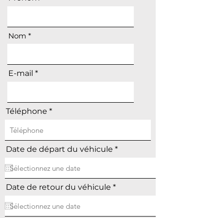
Nom
E-mail
Téléphone
r
Date de départ du véhicule
*
e
q
u
i
r
Date de retour du véhicule
*
r
e
e
q
d
u
i