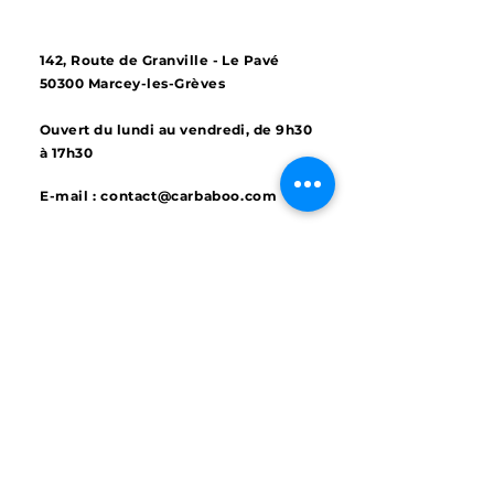
142, Route de Granville - Le Pavé
50300 Marcey-les-Grèves
Ouvert du lundi au vendredi, de 9h30
à 17h30
E-mail :
contact@carbaboo.com
Tél : 02 33 59 14 09
© 2023 par Car Baboo
Mentions légales
Politique de Confidentialité & Cookies
Demander un devis
​Conditions Générales de Vente